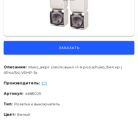
ЗАКАЗАТЬ
Описание:
Микс_верт. (лестн.выкл.+1-я роз.schuko_бел.кр.)
(IP44/54) VRHP-3s
Производитель:
ETI
Артикул:
4668029
Тип:
Розетка и выключатель
Цвет:
Белый