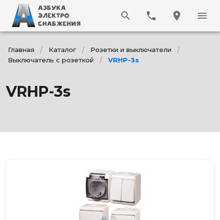
search
phone
location_on
menu
/
/
/
Главная
Каталог
Розетки и выключатели
/
Выключатель с розеткой
VRHP-3s
VRHP-3s