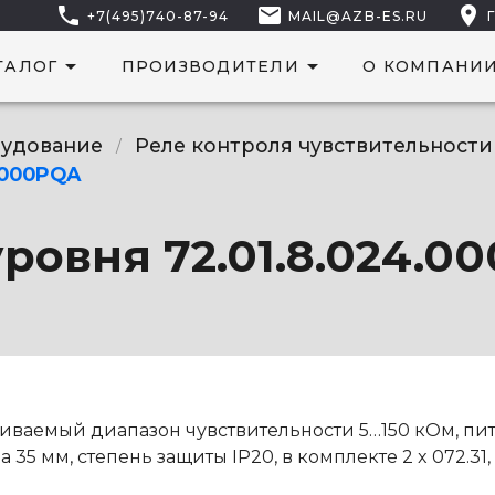
phone
mail
location_on
+7(495)740-87-94
MAIL@AZB-ES.RU
arrow_drop_down
arrow_drop_down
ТАЛОГ
ПРОИЗВОДИТЕЛИ
О КОМПАНИ
рудование
Реле контроля чувствительности
/
0000PQA
ровня 72.01.8.024.0
аиваемый диапазон чувствительности 5…150 кОм, пи
 35 мм, степень защиты IP20, в комплекте 2 x 072.31,