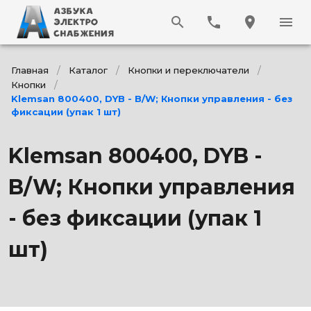
search
phone
location_on
menu
/
/
/
Главная
Каталог
Кнопки и переключатели
/
Кнопки
Klemsan 800400, DYB - B/W; Кнопки управления - без
фиксации (упак 1 шт)
Klemsan 800400, DYB -
B/W; Кнопки управления
- без фиксации (упак 1
шт)